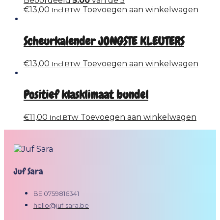
Beoordeeld
5.00
van de 5
€
13,00
Toevoegen aan winkelwagen
Incl.BTW
Scheurkalender JONGSTE KLEUTERS
€
13,00
Toevoegen aan winkelwagen
Incl.BTW
Positief klasklimaat bundel
€
11,00
Toevoegen aan winkelwagen
Incl.BTW
Juf Sara
BE 0759816341
hello@juf-sara.be