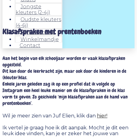
Jongste
kleuters (2-4j)
Oudste kleuters
(4-6j)
Klasafspraken met prentenboeken
Mijn account
Winkelmandje
Contact
Aan het begin van elk schooljaar worden er vaak klasafspraken
opgesteld.
Dit kan door de leerkracht zijn, maar ook door de kinderen in de
(kleuter)klas.
Enkele jaren geleden zag ik op een profiel dat ik volgde op
Instagram een heel leuke manier om de klasafspraken in de klas
vorm te geven. Zo geschiede ‘mijn klasafspraken aan de hand van
prentenboeken’.
Wil je meer zien van Juf Elien, klik dan
hier!
Ik vertel je graag hoe ik dit aanpak. Mocht je dit een
leuk idee vinden, kan je er zeker het jouwe van