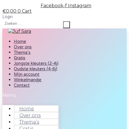
Spring
Facebook-f
Instagram
naar
€
0,00
0
Cart
de
Login
inhoud
Home
Over ons
Thema’s
Gratis
Jongste kleuters (2-4j)
Oudste kleuters (4-6j)
Mijn account
Winkelmandje
Contact
Menu
Home
Over ons
Thema’s
Gratis